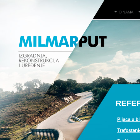
Jump to navigation
O NAMA
REFER
Pijaca u b
Trafostani