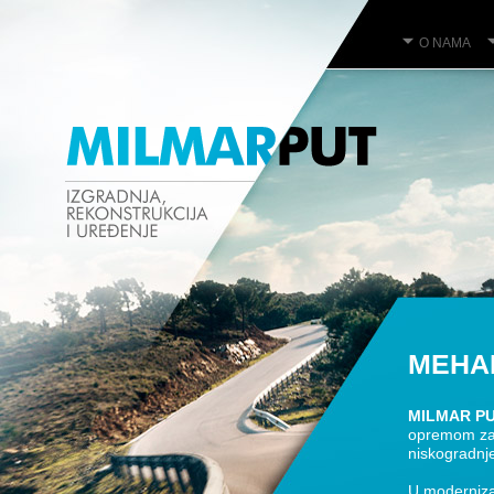
Jump to navigation
O NAMA
MEHA
MILMAR P
opremom za 
niskogradnj
U moderniza