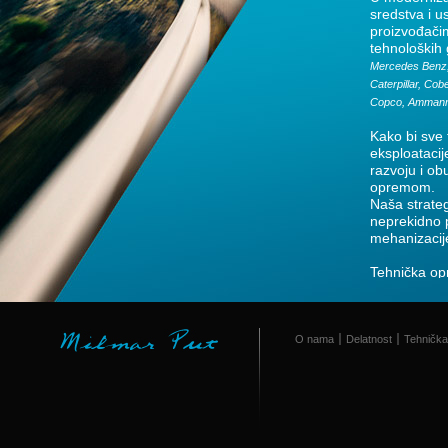
sredstva i u
proizvođači
tehnoloških
Mercedes Benz,
Caterpillar, Cob
Copco, Ammann
Kako bi sve 
eksploataci
razvoju i ob
op
Naša strate
neprekidno 
mehanizacij
Tehnička op
O nama
Delatnost
Tehnička
Kamioni 